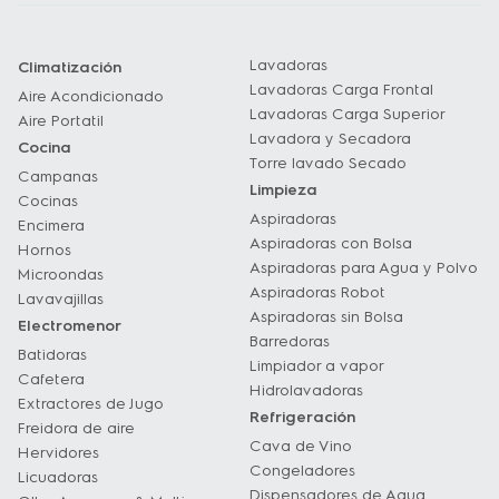
Lavadoras
Climatización
Lavadoras Carga Frontal
Aire Acondicionado
Lavadoras Carga Superior
Aire Portatil
Lavadora y Secadora
Cocina
Torre lavado Secado
Campanas
Limpieza
Cocinas
Aspiradoras
Encimera
Aspiradoras con Bolsa
Hornos
Aspiradoras para Agua y Polvo
Microondas
Aspiradoras Robot
Lavavajillas
Aspiradoras sin Bolsa
Electromenor
Barredoras
Batidoras
Limpiador a vapor
Cafetera
Hidrolavadoras
Extractores de Jugo
Refrigeración
Freidora de aire
Cava de Vino
Hervidores
Congeladores
Licuadoras
Dispensadores de Agua