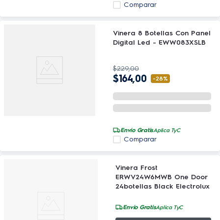
Comparar
Vinera 8 Botellas Con Panel
Digital Led - EWW083XSLB
$
229
,
00
$
164
,
00
-
28%
Envío Gratis
Aplica TyC
Comparar
Vinera Frost
ERWV24W6MWB One Door
24botellas Black Electrolux
Envío Gratis
Aplica TyC