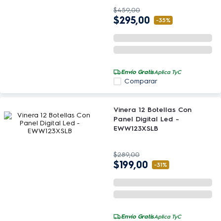
$
459
,
00
$
295
,
00
-
35%
Envío Gratis
Aplica TyC
Comparar
Vinera 12 Botellas Con
Panel Digital Led -
EWW123XSLB
$
289
,
00
$
199
,
00
-
31%
Envío Gratis
Aplica TyC