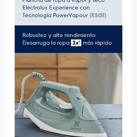
vapor, optimizando el tiempo de eliminación de arrugas hasta
2 veces más rápido Base Glissium: La exclusiva base cerámica
de Electrolux te permite planchar suavemente tu ropa con
menos fricción entre el tejido y la base Antigoteo: Evita el
goteo y las manchas en la ropa, asegurando un acabado
perfecto Vapor continuo: Resultados superiores con vapor
extremadamente fuerte y contínuo de hasta 25g de vapor
por minuto Vapor extra: Elimina los pliegues más difíciles de los
tejidos gruesos, es igual a 160g adicionales de vapor cuando
se selecciona Vapor vertical: Puedes alisar las cortinas y
renovar tu ropa directamente en la percha Alta capacidad:
Tanque de agua con capacidad de 330ml para mayor
autonomía Sistema anticalcáreo: Evita la obstrucción de las
salidas de vapor, prolongando la vida útil de la plancha.
Selector de intensidad de vapor: 3 niveles de vapor para
elegir al planchar tu ropa que garantizan la intensidad ideal
para una mejor eficiencia al alisar hasta las arrugas más
difíciles Función spray: Humedece la ropa para ayudarte a
eliminar las arrugas más difíciles y a planchar los tejidos más
gruesos Autolimpieza: Elimina las impurezas y residuos en las
salidas de vapor, garantizando mejores resultados Cable
inteligente: Su cable de largo alcance puede ser utilizado en