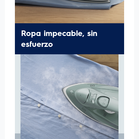
cualquier ambiente, es más resistente y práctico la hora de
almacenar Calentamiento rápido: Solo en 50 segundos la
plancha está lista para ser utilizada Selector de temperatura:
Elige la temperatura ideal para cada tipo de ropa, puedes
seleccionar las funciones de planchado en seco o a vapor
Salva botones: El desarrollo de una punta más fina, garantiza
mayor precisión y un acabado perfecto en tu ropa, sin dañar
la costura de los botones Luz piloto: Cuando logra la
temperatura ideal, la luz piloto indica que la plancha está lista
para su uso.