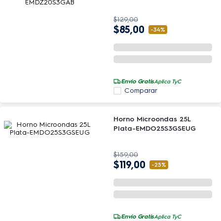
EMDZ20S3GAB
$
129
,
00
$
85
,
00
-
34%
Envío Gratis
Aplica TyC
Comparar
Horno Microondas 25L
Plata-EMDO25S3GSEUG
$
159
,
00
$
119
,
00
-
25%
Envío Gratis
Aplica TyC