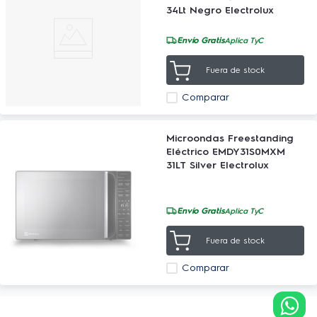
34Lt Negro Electrolux
Envío Gratis
Aplica TyC
Fuera de stock
Comparar
Microondas Freestanding
Eléctrico EMDY31S0MXM
31LT Silver Electrolux
Envío Gratis
Aplica TyC
Fuera de stock
Comparar