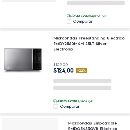
Envío Gratis
Aplica TyC
Comparar
Microondas Freestanding Eléctrico
EMDY25S0MXM 25LT Silver
Electrolux
$
159
,
00
$
124
,
00
-
22%
Envío Gratis
Aplica TyC
Comparar
Microondas Empotrable
EMDO34S3GVB Eléctrico