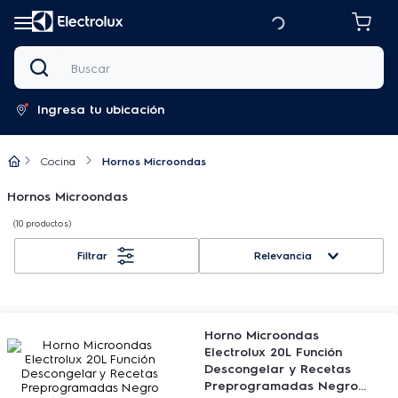
Buscar
Ingresa tu ubicación
Cocina
Hornos Microondas
Hornos Microondas
10
productos
Relevancia
Horno Microondas
Electrolux 20L Función
Descongelar y Recetas
Preprogramadas Negro