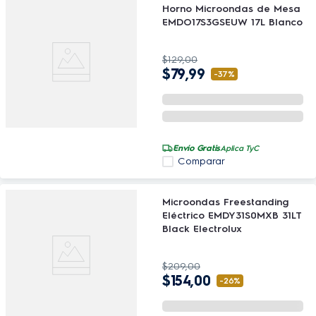
Horno Microondas de Mesa
EMDO17S3GSEUW 17L Blanco
$
129
,
00
$
79
,
99
-
37%
Envío Gratis
Aplica TyC
Comparar
Microondas Freestanding
Eléctrico EMDY31S0MXB 31LT
Black Electrolux
$
209
,
00
$
154
,
00
-
26%