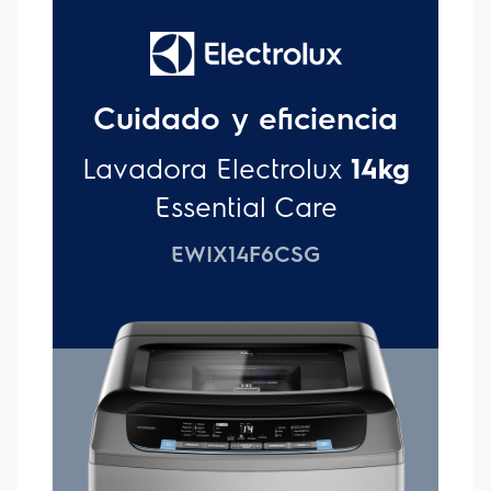
inhibe hasta el 99%³ de las bacterias que se acumulan en el
cesto. Generando así un ambiente limpio para el proceso de
lavado.
OTROS BENEFICIOS:
Water Fuzzy:
Mayor eficiencia
en todos tus lavados.Sensores que identifican el mejornivel
del agua. Cantidad de agua adecuada por cada carga*. Con
su tecnología Water Fuzzy ahorrarás en cada lavado, gracias
a la función de medición Inteligente del nivel de agua que
otorgan sus 9 opciones de niveles de agua.
Rápido 14
min:
Optimiza tu tiempo con la opción Lavado Rápido de 14
minutos*, ideal para ropa ligeramente sucia.
Diseño:
Producto
robusto, desarrollado con materiales de alta calidad
Pantalla
Digitalcon Time Control:
Mayor practicidad y optimización
de tu tiempo. Controla la duración del ciclo de lavado y
adáptalo al tiempo que necesites a través del Control del
Tiempo disponible en el panel digital.
Tecnología Hexa
Drum:
Tambor de Acero Inoxidable. Lava sin dañar tus
prendas gracias al diseño hexagonal Hexa Drum en las
paredes del tambor. Esta tecnología minimiza el daño en la
ropa por el roce con la superficie de acero, logrando
protección y cuidado para tus prendas.
FUNCIONES DE
LAVADO:
- Enjuague Hipoalergénico: La línea de lavadoras se
preocupa por tu piel y la de tu familia, ya que cuenta con un
programa adicional de enjuague hipoalergénico para pieles