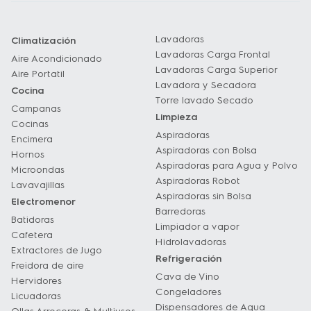
- Programa Delicado:Programa de lavado 
Lavadoras
Climatización
Lavadoras Carga Frontal
especial para ropas con tejidos delicados 
Aire Acondicionado
Lavadoras Carga Superior
Aire Portatil
evitando daños en las telas.

Lavadora y Secadora
Cocina
Torre lavado Secado
Campanas
Limpieza
- FrazadasIncorpora un programa especial 
Cocinas
Aspiradoras
Encimera
para frazadas, logrando una funcionalidad 
Aspiradoras con Bolsa
Hornos
óptima para las necesidades de tu hogar.
Aspiradoras para Agua y Polvo
Microondas
Aspiradoras Robot
Lavavajillas
Aspiradoras sin Bolsa
Electromenor
Barredoras
Batidoras
Limpiador a vapor
Cafetera
Hidrolavadoras
Extractores de Jugo
Refrigeración
Freidora de aire
Cava de Vino
Hervidores
Congeladores
Licuadoras
Dispensadores de Agua