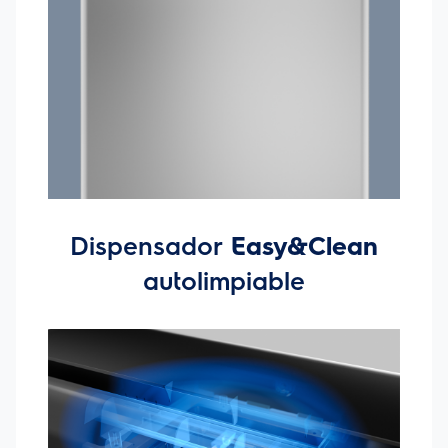
sensibles. - Lavado Diferido:Programa tus lavados entre 2 y 24
horas, con opción de remojo en larga duración. - Niveles de
TemperaturaTres niveles de temperatura de agua, para cuidar
y lavar tu ropa según tu necesidad y nivel de suciedad de las
telas. - Programa Delicado:Programa de lavado especial para
ropas con tejidos delicados evitando daños en las telas. -
FrazadasIncorpora un programa especial para frazadas,
logrando una funcionalidad óptima para las necesidades de
tu hogar.