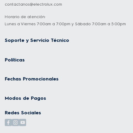
contactanos@electrolux.com
- Enjuague Hipoalergénico: La línea de 
Horario de atención:
lavadoras  se preocupa por tu piel y la de tu 
Lunes a Viernes 7:00am a 7:00pm y Sábado 7:00am a 5:00pm
familia, ya que cuenta con un programa 
Soporte y Servicio Técnico
adicional de enjuague hipoalergénico para 
pieles sensibles.

Políticas
- Lavado Diferido:Programa tus lavados 
entre 2 y 24 horas, con opción de remojo en 
Fechas Promocionales
larga duración. 

Modos de Pagos
- Niveles de TemperaturaTres niveles de 
Redes Sociales
temperatura de agua, para cuidar y lavar tu 
ropa según tu necesidad y nivel de 
suciedad de las telas.
