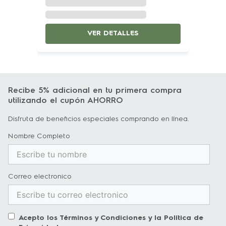
mejornivel del agua. Cantidad de agua 
adecuada por cada carga*. Con su 
VER DETALLES
tecnología Water Fuzzy  ahorrarás en cada 
lavado, gracias a la función de medición 
Inteligente del nivel de agua que otorgan 
sus 9 opciones de niveles de agua.

Recibe 5% adicional en tu primera compra
utilizando el cupón AHORRO
Rápido 14 min:
Optimiza tu tiempo con la 
Disfruta de beneficios especiales comprando en línea.
opción Lavado Rápido de 14 minutos*, ideal 
Nombre Completo
para ropa ligeramente sucia. 

Diseño:
 Producto robusto, desarrollado con 
Correo electronico
materiales de alta calidad

Acepto los
Términos y Condiciones
y la
Política de
Pantalla Digitalcon Time Control:
 Mayor 