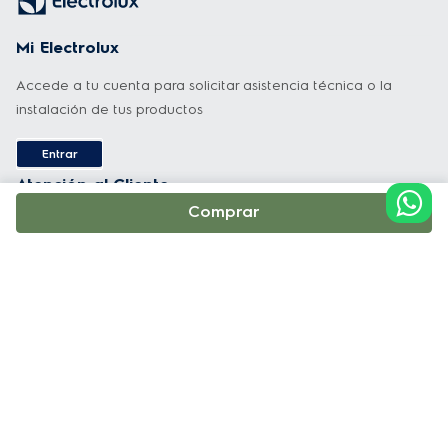
Mi Electrolux
Accede a tu cuenta para solicitar asistencia técnica o la
instalación de tus productos
Entrar
Atención al Cliente
Comprar
Nacional: 02 510-0002
WhatsApp: +593 987778436
contactanos@electrolux.com
Horario de atención:
Lunes a Viernes 7:00am a 7:00pm y Sábado 7:00am a 5:00pm
Soporte y Servicio Técnico