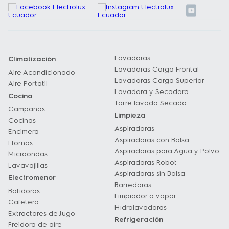
Lavadoras
Climatización
Lavadoras Carga Frontal
Aire Acondicionado
Lavadoras Carga Superior
Aire Portatil
Lavadora y Secadora
Cocina
Torre lavado Secado
Campanas
Limpieza
Cocinas
Aspiradoras
Encimera
Aspiradoras con Bolsa
Hornos
Aspiradoras para Agua y Polvo
Microondas
Aspiradoras Robot
Lavavajillas
Aspiradoras sin Bolsa
Electromenor
Barredoras
Batidoras
Limpiador a vapor
Cafetera
Hidrolavadoras
Extractores de Jugo
Refrigeración
Freidora de aire