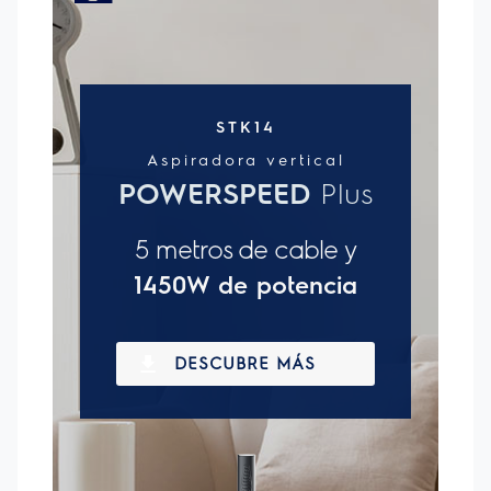
capacidad total de 1,6L, limpiar su hogar nunca ha sido más
conveniente. El sistema de filtración HEPA devuelve un aire
más limpio, libre de alérgenos, ácaros y hongos para su familia.
- Para limpiar esos rincones como las aberturas de las
ventanas y los espacios entre los muebles, la Aspiradora 2 en 1
Electrolux cuenta con una boquilla para rincones y una
boquilla de 180º, lo que facilita la limpieza de la casa e incluso
las esquinas de difícil acceso, como grietas y ventanas. - Con
un cable de 5 metros de largo y soporte para
almacenamiento, el Aspirador Vertical hace que la limpieza
de la casa sea cada vez más práctica, además de no tener
que parar de limpiar para cambiar el enchufe cada vez.
Ahora que sabe todos los beneficios de la aspiradora STK14,
aproveche y compre electrodomésticos Electrolux para que la
limpieza de su hogar sea más rápida y conveniente..