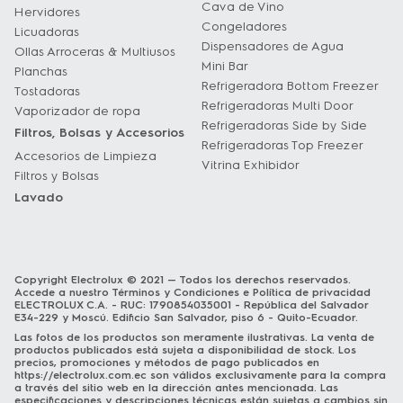
Cava de Vino
Hervidores
Congeladores
Licuadoras
Dispensadores de Agua
Ollas Arroceras & Multiusos
Mini Bar
Planchas
Refrigeradora Bottom Freezer
Tostadoras
Refrigeradoras Multi Door
Vaporizador de ropa
Refrigeradoras Side by Side
Filtros, Bolsas y Accesorios
Refrigeradoras Top Freezer
Accesorios de Limpieza
Vitrina Exhibidor
Filtros y Bolsas
Lavado
Copyright Electrolux © 2021 — Todos los derechos reservados.
Accede a nuestro
Términos y Condiciones
e
Política de privacidad
ELECTROLUX C.A. - RUC: 1790854035001 - República del Salvador
E34-229 y Moscú. Edificio San Salvador, piso 6 - Quito-Ecuador.
Las fotos de los productos son meramente ilustrativas. La venta de
productos publicados está sujeta a disponibilidad de stock. Los
precios, promociones y métodos de pago publicados en
https://electrolux.com.ec
son válidos exclusivamente para la compra
a través del sitio web en la dirección antes mencionada. Las
especificaciones y descripciones técnicas están sujetas a cambios sin