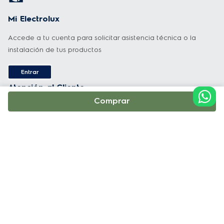
Mi Electrolux
Accede a tu cuenta para solicitar asistencia técnica o la
instalación de tus productos
Entrar
Atención al Cliente
Comprar
Nacional: 02 510-0002
WhatsApp: +593 987778436
contactanos@electrolux.com
Horario de atención:
Lunes a Viernes 7:00am a 7:00pm y Sábado 7:00am a 5:00pm
Soporte y Servicio Técnico