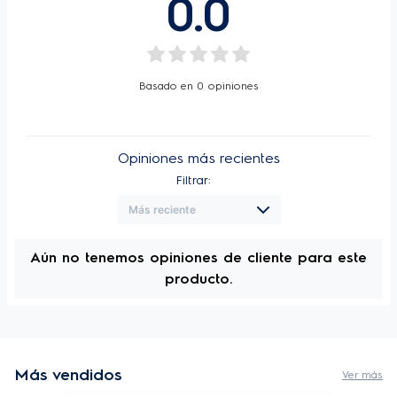
0.0
Alto
Ancho
Basado en
0
opiniones
16cm
5,13
Profundidad
Peso
Opiniones más recientes
Especificações técnicas
Filtrar:
Tipo de alimentación
ELECTRICA
EAN
7896347159234
Aún no tenemos opiniones de cliente para este
Garantia
1 Año Producto
producto.
Potencia (W)
120W
Color
Dorado
Frecuencia (Hz)
50/60Hz
Más vendidos
Ver más
Especificaciones Técnicas