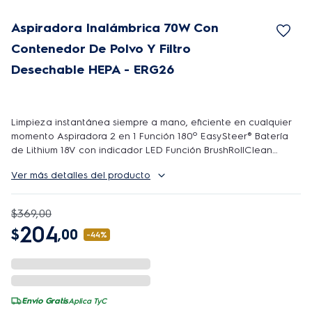
Aspiradora Inalámbrica 70W Con
Contenedor De Polvo Y Filtro
Desechable HEPA - ERG26
Limpieza instantánea siempre a mano, eficiente en cualquier
momento Aspiradora 2 en 1 Función 180º EasySteer® Batería
de Lithium 18V con indicador LED Función BrushRollClean
H1070 x W263 x D150 mm..
Ver más detalles del producto
$
369
,
00
204
$
,
00
-
44%
Envío Gratis
Aplica TyC