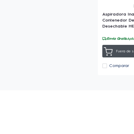
Aspiradora In
Contenedor De 
Desechable H
Envío Gratis
Apli
Fuera de s
Comparar