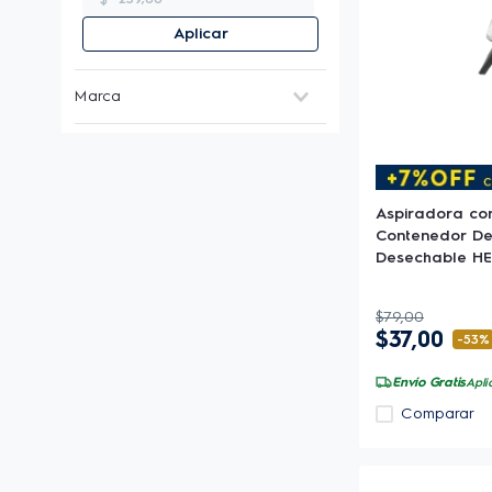
Aplicar
Marca
Electrolux
(
11
)
Aspiradora co
Contenedor De 
Desechable HE
$
79
,
00
$
37
,
00
-
53%
Envío Gratis
Apli
Comparar