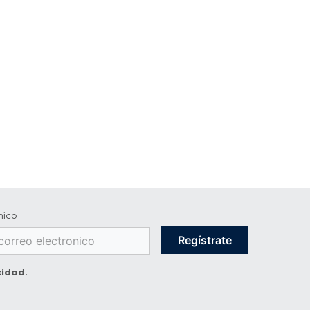
nico
Regístrate
cidad
.