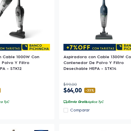
n Cable 1000W Con
Aspiradora con Cable 1300W C
Polvo Y Filtro
Contenedor De Polvo Y Filtro
PA - STK12
Desechable HEPA - STK14
$
99
,
00
$
64
,
00
-
35%
Envío Gratis
ca TyC
Aplica TyC
Comparar