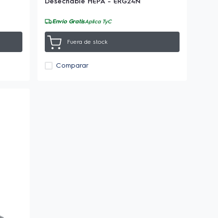
Desechable HEPA - ERG24N
Envío Gratis
Aplica TyC
Fuera de stock
Comparar