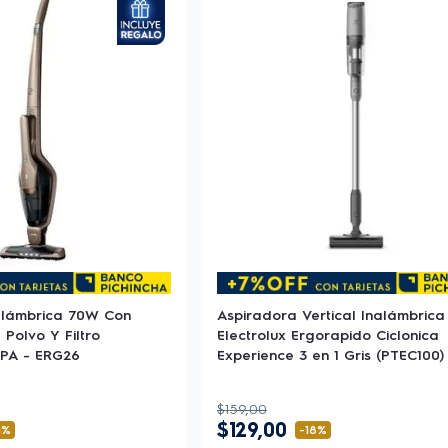
alámbrica 70W Con
Aspiradora Vertical Inalámbrica
Polvo Y Filtro
Electrolux Ergorapido Ciclonica
PA - ERG26
Experience 3 en 1 Gris (PTEC100)
$
159
,
00
$
129
,
00
4%
-
18%