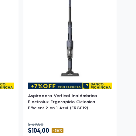
Aspiradora Vertical Inalámbrica
Electrolux Ergorapido Ciclonica
Efficient 2 en 1 Azul (ERG019)
$
169
,
00
$
104
,
00
-
38%