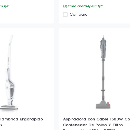
Envío Gratis
ca TyC
Aplica TyC
Comparar
alámbrica Ergorapido
Aspiradora con Cable 1300W C
ux
Contenedor De Polvo Y Filtro