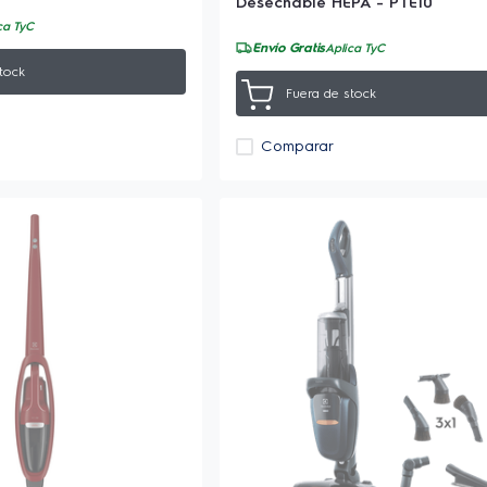
Desechable HEPA - PTE10
ca TyC
Envío Gratis
Aplica TyC
tock
Fuera de stock
Comparar