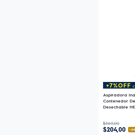
Aspiradora In
Contenedor De 
Desechable HE
$
369
,
00
$
204
,
00
-
4