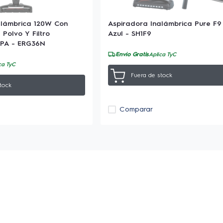
alámbrica 120W Con
Aspiradora Inalámbrica Pure F9
Polvo Y Filtro
Azul - SH1F9
EPA - ERG36N
Envío Gratis
Aplica TyC
ca TyC
Fuera de stock
tock
Comparar