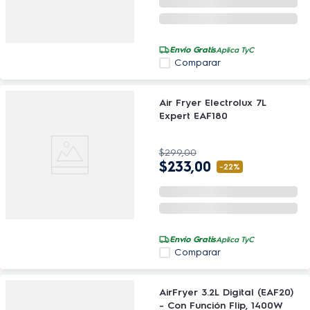
Envío Gratis
Aplica TyC
Comparar
Air Fryer Electrolux 7L
Expert EAF180
$
299
,
00
$
233
,
00
-
22%
Envío Gratis
Aplica TyC
Comparar
AirFryer 3.2L Digital (EAF20)
- Con Función Flip, 1400W