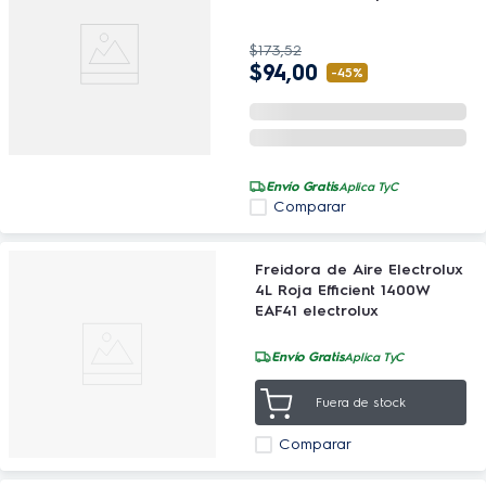
$
173
,
52
$
94
,
00
-
45%
Envío Gratis
Aplica TyC
Comparar
Freidora de Aire Electrolux
4L Roja Efficient 1400W
EAF41 electrolux
Envío Gratis
Aplica TyC
Fuera de stock
Comparar