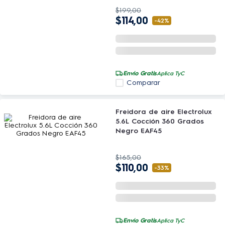
$
199
,
00
$
114
,
00
-
42%
Envío Gratis
Aplica TyC
Comparar
Freidora de aire Electrolux
5.6L Cocción 360 Grados
Negro EAF45
$
165
,
00
$
110
,
00
-
33%
Envío Gratis
Aplica TyC