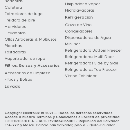
Batidoras
Limpiador a vapor
Cafetera
Hidrolavadoras
Extractores de Jugo
Refrigeración
Freidora de aire
Cava de Vino
Hervidores
Congeladores
Licuadoras
Dispensadores de Agua
Ollas Arroceras & Multiusos
Mini Bar
Planchas
Refrigeradora Bottom Freezer
Tostadoras
Refrigeradoras Multi Door
Vaporizador de ropa
Refrigeradoras Side by Side
Filtros, Bolsas y Accesorios
Refrigeradoras Top Freezer
Accesorios de Limpieza
Vitrina Exhibidor
Filtros y Bolsas
Lavado
Copyright Electrolux © 2021 — Todos los derechos reservados.
Accede a nuestro
Términos y Condiciones
e
Política de privacidad
ELECTROLUX C.A. - RUC: 1790854035001 - República del Salvador
E34-229 y Moscú. Edificio San Salvador, piso 6 - Quito-Ecuador.