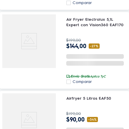
Comparar
Air Fryer Electrolux 5,1L
Expert con Vision360 EAF170
$
199
,
00
$
144
,
00
-
27%
Envío Gratis
Aplica TyC
Comparar
Airfryer 5 Litros EAF50
$
199
,
00
$
90
,
00
-
54%