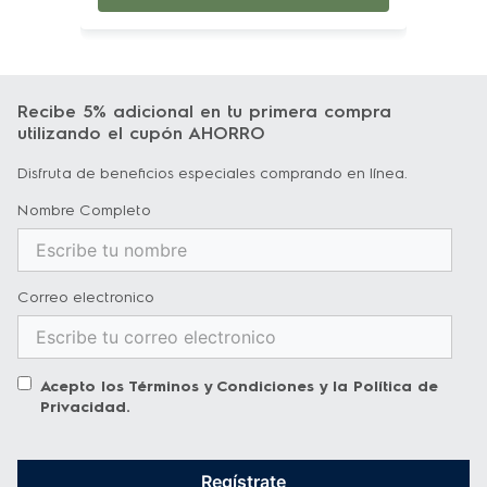
ciclo.

El protector contra pelusas LuxCare® 
Recibe 5% adicional en tu primera compra
ayuda a evitar desorden:
 Atrapa la pelusa 
utilizando el cupón AHORRO
para que no ensucie, incluso si la vacía 
Disfruta de beneficios especiales comprando en línea.
mientras hay ropa en la secadora.

Nombre Completo
Capacidad extra grande:
 Seque más en 
cada carga con nuestro 8.0 
Correo electronico
Cu. Pie. secadoras.

Acepto los
Términos y Condiciones
y la
Política de
Se adapta a más habitaciones con 
Privacidad
.
puerta reversible:
 Disfrute de una carga 
fácil sin importar cómo estén configuradas su 
Regístrate