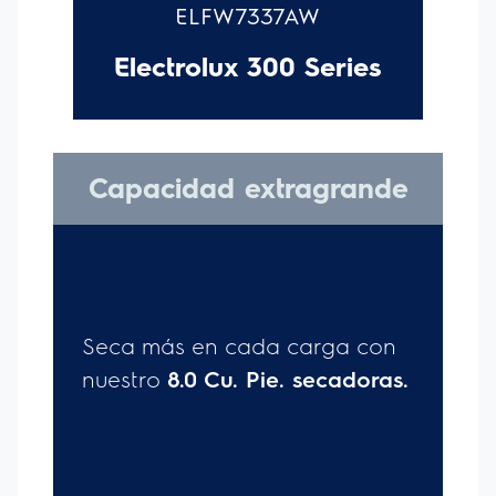
sonido Luxury-Quiet ™:
Tan silencioso que puede
ejecutarlo cuando lo desee sin interrumpir su hogar.
Bloqueo
de control:
Para ayudar a evitar un uso no deseado.
Garantía limitada Platinum Star®:
Nuestra garantía
exclusiva ofrece tranquilidad a los propietarios registrados con
dos años de cobertura en piezas de repuesto
Certificación
ENERGY STAR®:
Los secadores Electrolux cumplen con
criterios estrictos para garantizar un rendimiento de alta
calidad y eficiencia energética.