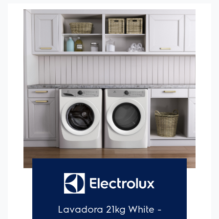
normal es eco, con la opción de agregar impulso seco si lo
necesita.
Secado rápido en 20 minutos:
Seque
rápidamente los artículos que más necesita
La opción de
giro extendido mantiene la ropa libre de enredos:
Da
vueltas suavemente a su ropa sin calentarla para mantenerla
libre de enredos, perfecto para cuando no puede quitarse la
ropa inmediatamente después de que termina el ciclo.
El
protector contra pelusas LuxCare® ayuda a evitar
desorden:
Atrapa la pelusa para que no ensucie, incluso si la
vacía mientras hay ropa en la secadora.
Capacidad extra
grande:
Seque más en cada carga con nuestro 8.0
Cu. Pie. secadoras.
Se adapta a más habitaciones con
puerta reversible:
Disfrute de una carga fácil sin importar
cómo estén configuradas su lavadora y secadora.
Pedestales
y kit de apilamiento opcionales para más opciones de
instalación:
Eleve sus unidades con cajones de pedestal
opcionales que brindan almacenamiento adicional. O utilice el
kit de apilamiento opcional para una colocación conveniente
en espacios pequeños.
La pantalla LED brillante brilla
incluso en las lavanderías más oscuras:
Nuestra pantalla
maravillosamente brillante ilumina la información sobre los
ciclos y le permite saber cuánto tiempo queda.
Sistema de