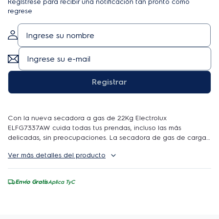
Regístrese para recibir una notificación tan pronto como
regrese
Registrar
Con la nueva secadora a gas de 22Kg Electrolux
ELFG7337AW cuida todas tus prendas, incluso las más
delicadas, sin preocupaciones. La secadora de gas de carga
frontal Electrolux cuenta con el ciclo de secado rápido de 20
Ver más detalles del producto
minutos que le permite secar rápidamente los artículos que
más necesita.
CARACTERÍSTICAS:
Mantiene la ropa con el
mejor aspecto sin secar demasiado:
La ropa se gira
Envío Gratis
Aplica TyC
suavemente mientras los sensores de humedad detectan
cuando la ropa está seca para evitar que se seque en
exceso.
Ciclo normal ecológico:
Nuestras secadoras están
diseñadas pensando en el medio ambiente; nuestro ciclo