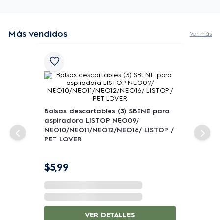
Consumo de energia
620
Ciclo normal ecológico:
 Nuestras 
anual (kWh)
secadoras están diseñadas pensando en el 
Más vendidos
Capacidad Kg - Lbs
21kg
Ver más
medio ambiente; nuestro ciclo normal es eco, 
EAN
12505388385
con la opción de agregar impulso seco si lo 
Capacidad de Secado
7 Modos
necesita.

Clasificación energética
A
Color
Blanco
Secado rápido en 20 minutos:
 Seque 
Bolsas descartables (3) SBENE para
Frecuencia (Hz)
60
rápidamente los artículos que más necesita

aspiradora LISTOP NEO09/
NEO10/NEO11/NEO12/NEO16/ LISTOP /
PET LOVER
La opción de giro extendido mantiene la 
ropa libre de enredos:
 Da vueltas 
$
5
,
99
suavemente a su ropa sin calentarla para 
mantenerla libre de enredos, perfecto para 
cuando no puede quitarse la ropa 
VER DETALLES
inmediatamente después de que termina el 