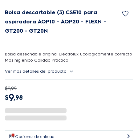
Bolsa descartable (3) CSE10 para
aspiradora AQP10 - AQP20 - FLEXN -
GT200 - GT20N
Bolsa desechable original Electrolux Ecologicamente correcto
Más higiénico Calidad Práctico
Ver más detalles del producto
$
9
,
99
9
$
,
98
Opciones de entrega