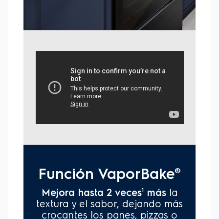
Electrolux, los contactos son: Ecuador: Línea Local Pichincha
510-0002, Línea Nacional 02 510-0002 / email:
serviciocliente.ecuador@electrolux.com | Peru: 0800-21550 /
peru.callcenter@electrolux.com o
peru.callcenter2@electrolux.com | Colombia: 018000-180382 o
(+57) 601-744-2968 / email:
servicioalcliente_co@electrolux.com | El 1er año de garantía
no requiere registro. Obtenga más información en el
Certificado de Garantía enviado junto al producto.
4Resultados obtenidos en pruebas internas en cocinas con
PerfectCook en comparación con una cocina Electrolux
Group sin cavidad sellada.