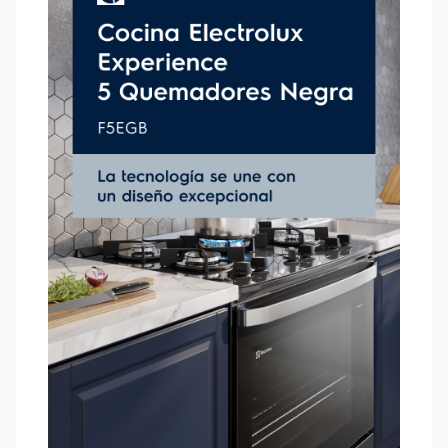
resistente, que incluye
2 años de garantía³
.
Puedes seguir tus recetas en el horno a través de la
puerta
de vidrio
sin necesidad de abrirla. Además, el
vidrio interno
removible
y las
parrillas individuales
facilitan la limpieza.
Al contar con un
horno de dos rejillas
, una manual y otra
autodeslizante, es más fácil retirar los alimentos con
comodidad y seguridad, mientras que el
encendido
automático
te brinda rapidez y practicidad al encender la
llama. Por último, el
horno con esquinas redondeadas y
sin huecos
evita que se escape el calor y reduce el consumo
de gas hasta en un 26%
.
4
1Resultados obtenidos en pruebas internas, con el modelo
FE5IB con función VaporBake
®
en comparación con
cocinas/hornos Electrolux sin esa misma función, que se
comercializa por Electrolux Group en Brasil.
2Resultados obtenidos en pruebas internas, en cocinas con
función PerfectCook en comparación con cocinas Electrolux
sin cavidad sellada que se comercializa por Electrolux Group.
3Garantía de 2 años en el vidrio de la cubierta, siempre que el
consumidor entre en contacto con el Servicio al Cliente en los
3 meses siguientes a la emisión de la factura. Para productos