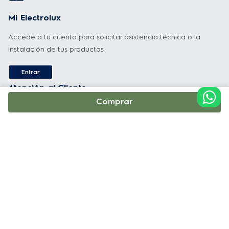
Mi Electrolux
1Resultados obtenidos en pruebas internas, 
con el modelo FE5IB con función 
Accede a tu cuenta para solicitar asistencia técnica o la
instalación de tus productos
VaporBake
®
 en comparación con 
cocinas/hornos Electrolux sin esa misma 
Entrar
función, que se comercializa por Electrolux 
Atención al Cliente
Group en Brasil.
Comprar
Nacional: 02 510-0002
2Resultados obtenidos en pruebas internas, 
WhatsApp: +593 987778436
en cocinas con función PerfectCook en 
comparación con cocinas Electrolux sin 
contactanos@electrolux.com
cavidad sellada que se comercializa por 
Horario de atención:
Electrolux Group.
Lunes a Viernes 7:00am a 7:00pm y Sábado 7:00am a 5:00pm
3Garantía de 2 años en el vidrio de la 
cubierta, siempre que el consumidor entre en 
Soporte y Servicio Técnico
contacto con el Servicio al Cliente en los 3 