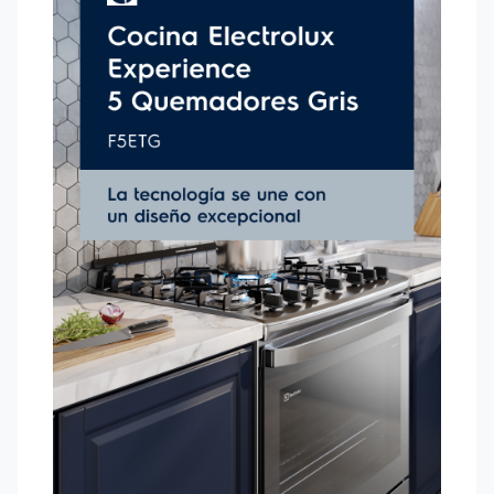
temporizador emitirá una señal al final de la preparación. Para
dar el toque final a tus recetas,
la función Grill
deja tus
platos crujientes, dorados y deliciosos, con mejor textura.
El diseño moderno de la
Cubierta de Acero Inoxidable con
Zonas Independientes
evita que los líquidos se derramen
por la superficie de la mesa. Puedes seguir tus recetas en el
horno a través de la
puerta de vidrio
sin necesidad de
abrirla. Además, el
vidrio interno removible
y las
parrillas
individuales
facilitan la limpieza.
Al contar con un
horno de dos rejillas
, una manual y otra
autodeslizante, es más fácil retirar los alimentos con
comodidad y seguridad, mientras que el
encendido
automático
te brinda rapidez y practicidad al encender la
llama. Por último, el
horno con esquinas redondeadas y
sin huecos
evita que se escape el calor y reduce el consumo
de gas hasta en un 26%³.
1Resultados obtenidos en pruebas internas, con el modelo
FE5IB con función VaporBake
®
en comparación con
cocinas/hornos Electrolux sin esa misma función, que se
comercializa por Electrolux Group en Brasil.