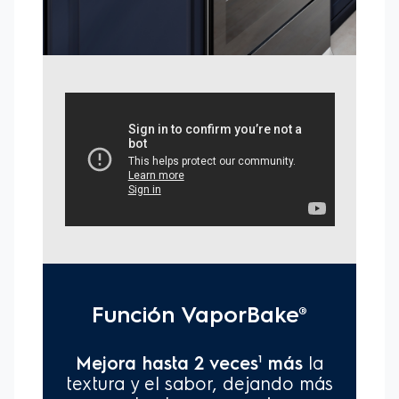
2Resultados obtenidos en pruebas internas en cocinas con
función PerfectCook en comparación con cocinas Electrolux
sin cavidad sellada, que se comercializa por Electrolux Group.
3Resultados obtenidos en pruebas internas en cocinas con
PerfectCook en comparación con una cocina Electrolux
Group sin cavidad sellada.